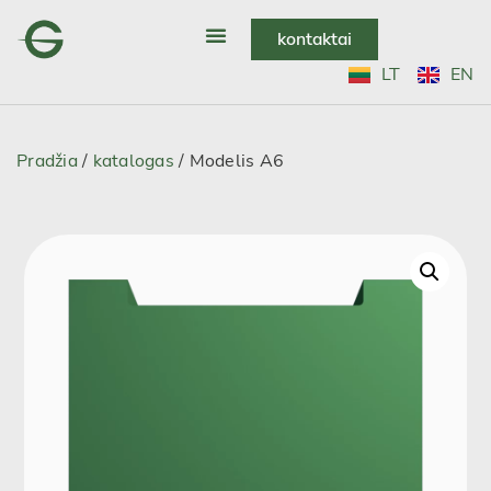
kontaktai
LT
EN
Pradžia
/
katalogas
/ Modelis A6