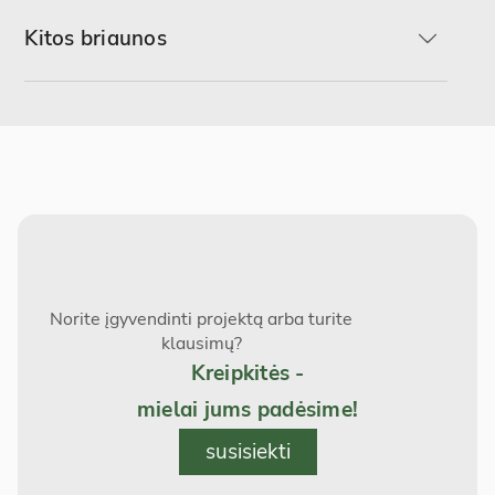
Kitos briaunos
R-min
R2
R3
R3-B
B2
B4
R3-B2
R5
C1
C2
R5-B
R5-B2
Norite įgyvendinti projektą arba turite
D1
D2
klausimų?
Kreipkitės -
R8
R8-B
mielai jums padėsime!
susisiekti
R8-B2
R10