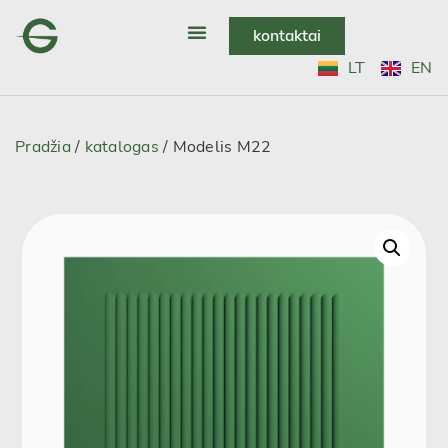
kontaktai
LT
EN
Pradžia
/
katalogas
/ Modelis M22