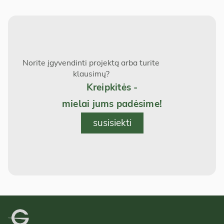
Norite įgyvendinti projektą arba turite
klausimų?
Kreipkitės -
mielai jums padėsime!
susisiekti