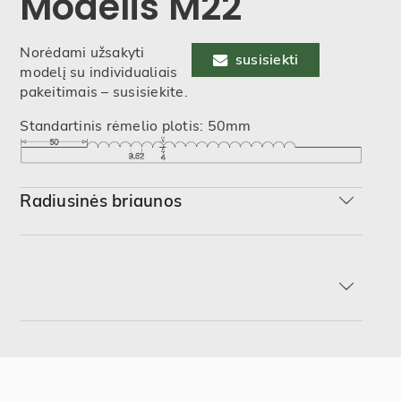
Modelis M22
Norėdami užsakyti
susisiekti
modelį su individualiais
pakeitimais – susisiekite.
Standartinis rėmelio plotis: 50mm
Radiusinės briaunos
R-min
R2
R3