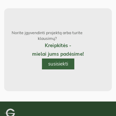
Norite įgyvendinti projektą arba turite
klausimų?
Kreipkitės -
mielai jums padėsime!
susisiekti