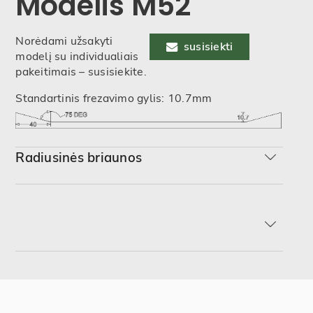
Modelis M52
Norėdami užsakyti
susisiekti
modelį su individualiais
pakeitimais – susisiekite.
Standartinis frezavimo gylis: 10.7mm
Radiusinės briaunos
R-min
R2
R3