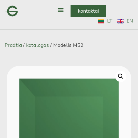
kontaktai
LT
EN
Pradžia
/
katalogas
/ Modelis M52