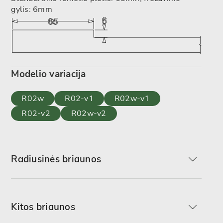
gylis: 6mm
Modelio variacija
R02w
R02-v1
R02w-v1
R02-v2
R02w-v2
Radiusinės briaunos
Kitos briaunos
R-min
R2