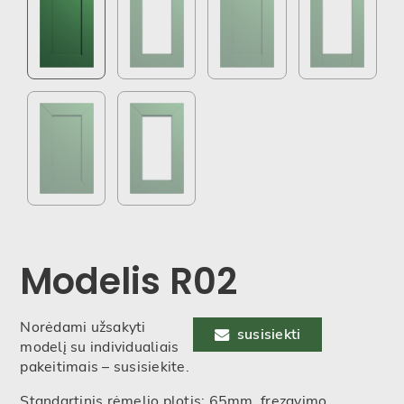
Modelis R02
Norėdami užsakyti
susisiekti
modelį su individualiais
pakeitimais – susisiekite.
Standartinis rėmelio plotis: 65mm, frezavimo