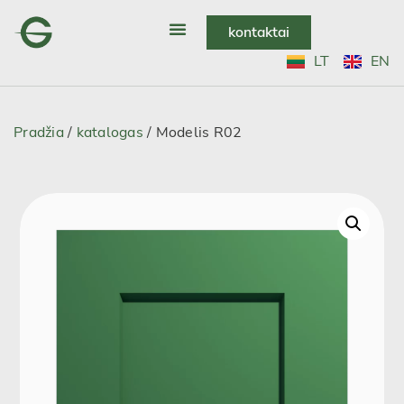
kontaktai
LT
EN
Pradžia
/
katalogas
/ Modelis R02