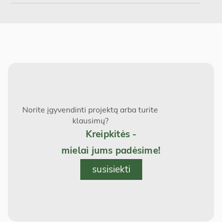
R3
R3-B
B2
B4
R3-B2
R5
C1
C2
R5-B
R5-B2
Norite įgyvendinti projektą arba turite
D1
D2
klausimų?
Kreipkitės -
R8
R8-B
mielai jums padėsime!
susisiekti
R8-B2
R10
R10-B
R10-B2